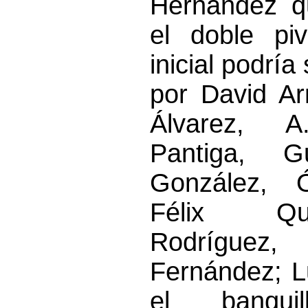
Hernández q
el doble pi
inicial podría
por David Ar
Álvarez, A
Pantiga, G
González, 
Félix Qu
Rodrígu
Fernández; L
el banquil