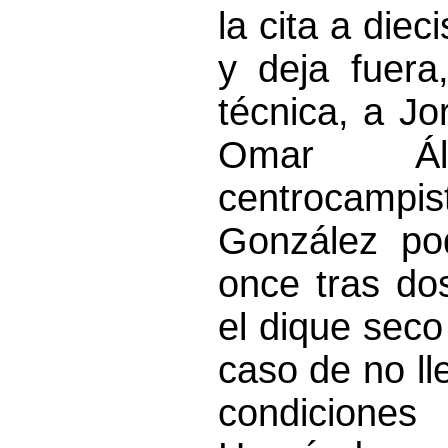
la cita a diec
y deja fuera
técnica, a J
Omar Ál
centrocam
González pod
once tras d
el dique seco
caso de no ll
condiciones