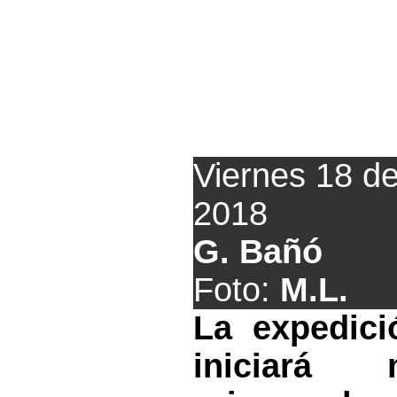
El Marino prepara
peregr
Viernes 18 d
2018
G. Bañó
Foto:
M.L.
La expedici
iniciará