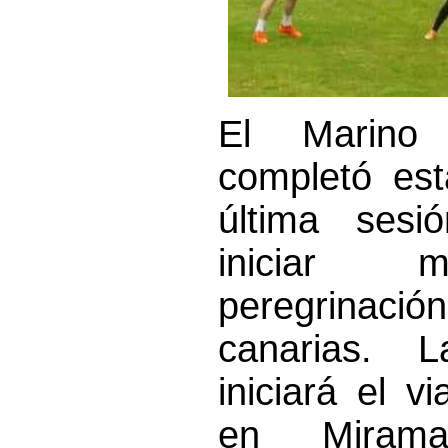
El Marino
completó es
última sesi
iniciar 
peregrinaci
canarias. L
iniciará el v
en Miram