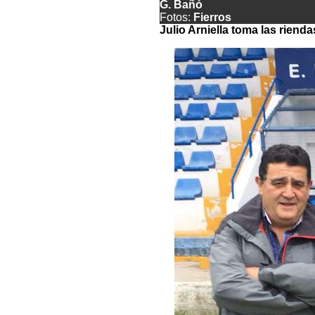
G. Bañó
Fotos:
Fierros
Julio Arniella toma las rienda