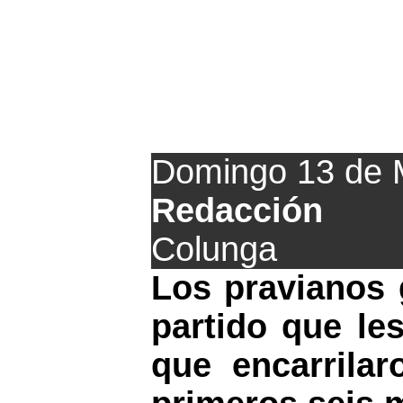
El Prav
Domingo 13 de 
Redacción
Colunga
Los pravianos 
partido que le
que encarrila