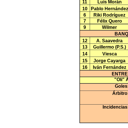
11
Luis Morán
10
Pablo Hernánde
6
Riki Rodríguez
7
Félix Quero
9
Wilmer
BANQ
12
A. Saavedra
13
Guillermo (P.S.)
14
Viesca
15
Jorge Cayarga
16
Iván Fernández
ENTR
"Oli" 
Goles
Árbitro
Incidencias