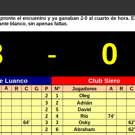
pronto el encuentro y ya ganaban 2-0 al cuarto de hora. 
ante blanco, sin apenas faltas.
3
-
0
de Luanco
Club Siero
A
R
C
G
P
Nº
Jugadores
A
R
C
2
1
Oleg
3
2
Adrián
2
5
David
2
4
Río
74'
64'
3
3
Osky
62'
2
6
Abraham
62'