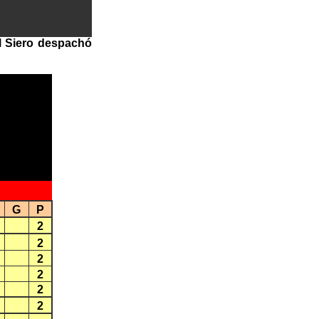
El Siero despachó
G
P
2
2
2
2
2
2