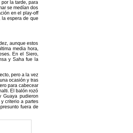
 por la tarde, para
ramar se medían dos
ción en el play-off
a la espera de que
ndez, aunque estos
 última media hora,
eses. En el Siero,
nsa y Saha fue la
ecto, pero a la vez
 una ocasión y tras
Quero para cabecear
alti. El balón rozó
 y Guaya pudieron
 criterio a partes
 presunto fuera de