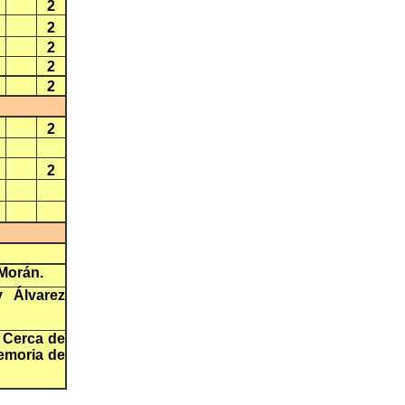
2
2
2
2
2
2
2
 Morán.
y Álvarez
. Cerca de
emoria de