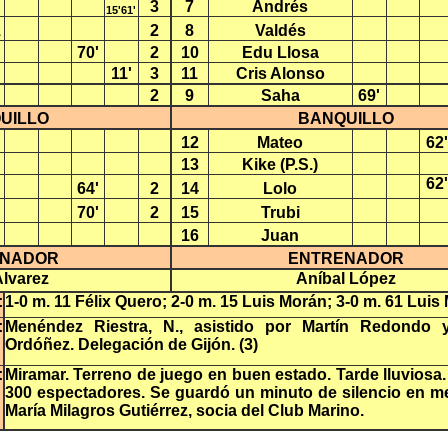
3
7
Andrés
15'61'
z
2
8
Valdés
70'
2
10
Edu Llosa
11'
3
11
Cris Alonso
2
9
Saha
69'
UILLO
BANQUILLO
12
Mateo
62'
13
Kike (P.S.)
62'
64'
2
14
Lolo
70'
2
15
Trubi
16
Juan
ENADOR
ENTRENADOR
Álvarez
Aníbal López
:
1-0 m. 11 Félix Quero; 2-0 m. 15 Luis Morán; 3-0 m. 61 Luis
:
Menéndez Riestra, N., asistido por Martín Redondo 
Ordóñez. Delegación de Gijón. (3)
:
Miramar. Terreno de juego en buen estado. Tarde lluviosa
300 espectadores. Se guardó un minuto de silencio en m
María Milagros Gutiérrez, socia del Club Marino.