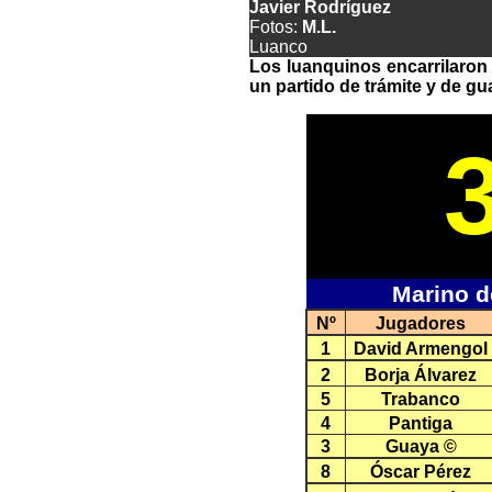
Javier Rodríguez
Fotos:
M.L.
Luanco
Los luanquinos encarrilaron 
un partido de trámite y de gu
Marino 
Nº
Jugadores
1
David Armengol
2
Borja Álvarez
5
Trabanco
4
Pantiga
3
Guaya ©
8
Óscar Pérez