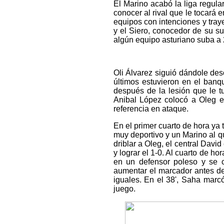
El Marino acabó la liga regular
conocer al rival que le tocará 
equipos con intenciones y trayec
y el Siero, conocedor de su su
algún equipo asturiano suba a 
Oli Álvarez siguió dándole de
últimos estuvieron en el banqui
después de la lesión que le t
Anibal López colocó a Oleg en
referencia en ataque.
En el primer cuarto de hora ya 
muy deportivo y un Marino al qu
driblar a Oleg, el central Davi
y lograr el 1-0. Al cuarto de ho
en un defensor poleso y se c
aumentar el marcador antes de 
iguales. En el 38', Saha marc
juego.