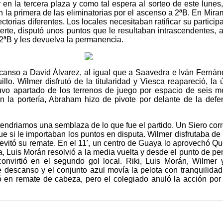
 en la tercera plaza y como tal espera al sorteo de este lunes,
en la primera de las eliminatorias por el ascenso a 2ªB. En Mi
torias diferentes. Los locales necesitaban ratificar su participa
erte, disputó unos puntos que le resultaban intrascendentes, 
2ªB y les devuelva la permanencia.
scanso a David Álvarez, al igual que a Saavedra e Iván Ferná
llo. Wilmer disfrutó de la titularidad y Viesca reapareció, la
uvo apartado de los terrenos de juego por espacio de seis m
 la portería, Abraham hizo de pivote por delante de la defe
tendriamos una semblaza de lo que fue el partido. Un Siero corr
e si le importaban los puntos en disputa. Wilmer disfrutaba de
d evitó su remate. En el 11', un centro de Guaya lo aprovechó 
ra, Luis Morán resolvió a la media vuelta y desde el punto de pen
onvirtió en el segundo gol local. Riki, Luis Morán, Wilmer
descanso y el conjunto azul movía la pelota con tranquilidad y
ó en remate de cabeza, pero el colegiado anuló la acción por