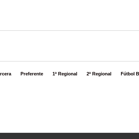
rcera
Preferente
1ª Regional
2ª Regional
Fútbol 
o recoge el guante blanco del Sie