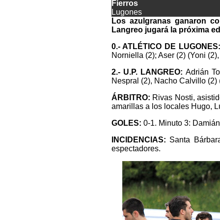
Fierros
Lugones
Los azulgranas ganaron co
Langreo jugará la próxima ed
0.- ATLÉTICO DE LUGONES
Norniella (2); Aser (2) (Yoni (2)
2.- U.P. LANGREO:
Adrián Tor
Nespral (2), Nacho Calvillo (2) 
ÁRBITRO:
Rivas Nosti, asisti
amarillas a los locales Hugo, L
GOLES:
0-1. Minuto 3: Damián,
INCIDENCIAS:
Santa Bárbara,
espectadores.