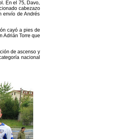
l. En el 75, Davo,
encionado cabezazo
un envío de Andrés
lón cayó a pies de
n Adrián Torre que
oción de ascenso y
categoría nacional