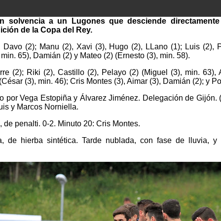
n solvencia a un Lugones que desciende directamente a
ición de la Copa del Rey.
:
Davo (2); Manu (2), Xavi (3), Hugo (2), LLano (1); Luis (2), 
, min. 65), Damián (2) y Mateo (2) (Ernesto (3), min. 58).
re (2); Riki (2), Castillo (2), Pelayo (2) (Miguel (3), min. 63),
(César (3), min. 46); Cris Montes (3), Aimar (3), Damián (2); y Pol
do por Vega Estopiña y Álvarez Jiménez. Delegación de Gijón. (3
uis y Marcos Norniella.
 de penalti. 0-2. Minuto 20: Cris Montes.
 de hierba sintética. Tarde nublada, con fase de lluvia, y