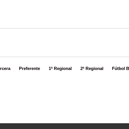
rcera
Preferente
1ª Regional
2ª Regional
Fútbol 
asegura en Lugones el segundo p