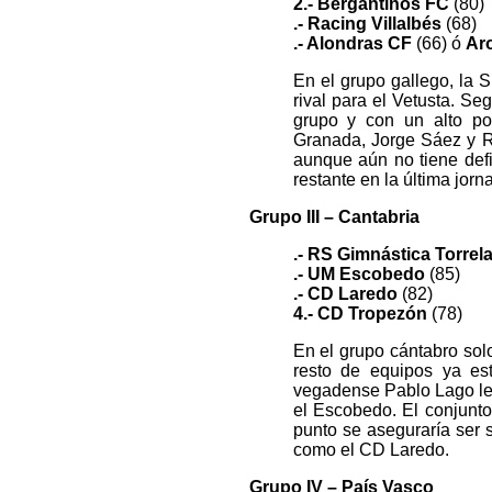
2.- Bergantiños FC
(80)
.- Racing Villalbés
(68)
.- Alondras CF
(66) ó
Ar
En el grupo gallego, la
rival para el Vetusta. Se
grupo y con un alto po
Granada, Jorge Sáez y Ru
aunque aún no tiene defi
restante en la última jorn
Grupo III – Cantabria
.- RS Gimnástica Torrel
.- UM Escobedo
(85)
.- CD Laredo
(82)
4.- CD Tropezón
(78)
En el grupo cántabro sol
resto de equipos ya est
vegadense Pablo Lago le f
el Escobedo. El conjunt
punto se aseguraría ser 
como el CD Laredo.
Grupo IV – País Vasco