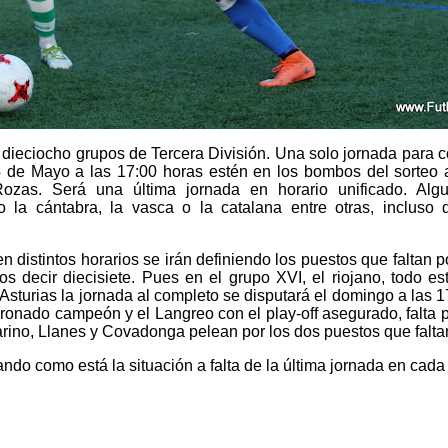
dieciocho grupos de Tercera División. Una solo jornada para c
 de Mayo a las 17:00 horas estén en los bombos del sorteo a
zas. Será una última jornada en horario unificado. Algu
lo la cántabra, la vasca o la catalana entre otras, incluso 
en distintos horarios se irán definiendo los puestos que faltan p
s decir diecisiete. Pues en el grupo XVI, el riojano, todo es
 Asturias la jornada al completo se disputará el domingo a las 17
oronado campeón y el Langreo con el play-off asegurado, falta 
ino, Llanes y Covadonga pelean por los dos puestos que falta
do como está la situación a falta de la última jornada en cada