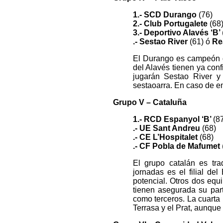
1.- SCD Durango
(76)
2.- Club Portugalete
(68
3.- Deportivo Alavés ‘B’
.- Sestao River
(61)
ó
Rea
El Durango es campeón de
del Alavés tienen ya conf
jugarán Sestao River y 
sestaoarra. En caso de em
Grupo V – Cataluña
1.- RCD Espanyol ‘B’
(8
.- UE Sant Andreu
(68)
.- CE L’Hospitalet
(68)
.- CF Pobla de Mafumet
El grupo catalán es tr
jornadas es el filial de
potencial. Otros dos equ
tienen asegurada su par
como terceros. La cuarta p
Terrasa y el Prat, aunque