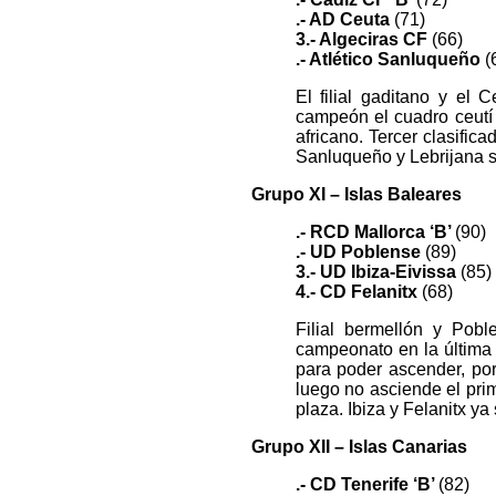
.- AD Ceuta
(71)
3.- Algeciras CF
(66)
.- Atlético Sanluqueño
(
El filial gaditano y el
campeón el cuadro ceutí p
africano. Tercer clasific
Sanluqueño y Lebrijana se
Grupo XI – Islas Baleares
.- RCD Mallorca ‘B’
(90)
.- UD Poblense
(89)
3.- UD Ibiza-Eivissa
(85)
4.- CD Felanitx
(68)
Filial bermellón y Pobl
campeonato en la última j
para poder ascender, po
luego no asciende el pri
plaza. Ibiza y Felanitx y
Grupo XII – Islas Canarias
.- CD Tenerife ‘B’
(82)