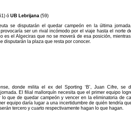
61) ó
UB Lebrijana
(59)
 Ceuta se disputarán el quedar campeón en la última jornad
rovocaría ser un rival incómodo por el viaje hasta el norte d
ado es el Algeciras que no se moverá de esa posición, mientras
 disputarán la plaza que resta por conocer.
ense, donde milita el ex del Sporting ‘B’, Juan Cifre, se d
ornada. El filial mallorquín necesita que el primer equipo log
r lo que de quedar campeón y vencer en la eliminatoria de c
mer equipo daría lugar a una incertidumbre de quién tendría q
a serán tercero y cuarto respectivamente hagan lo que hagan.