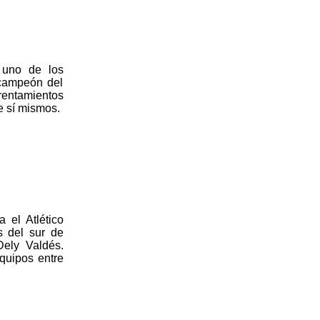
 uno de los
 campeón del
rentamientos
de sí mismos.
 el Atlético
s del sur de
Dely Valdés.
equipos entre