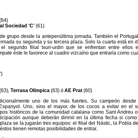
)
(64)
l Sociedad ‘C’
(61)
 grupo desde la antepenúltima jornada. También el Portugalete
irmada su segunda y su tercera plaza. Solo la cuarta está en d
el segundo filial txuri-urdin que se enfrentan entre ellos
pate éste le favorece al cuadro vizcaíno que entraría como cua
7)
(63),
Terrasa Olímpica
(63)
ó
AE Prat
(60)
adicionalmente uno de los más fuertes. Su campeón desde 
l Espanyol. Uno, sino el mayor, de los cocos a evitar en el s
ipos históricos de la comunidad catalana como Sant Andreu o 
ticipación aunque deberán dirimir en la última fecha si com
laza se la jugarán tres equipos: el filial del Nástic, la Pobla d
 éstos tienen remotas posibilidades de entrar.