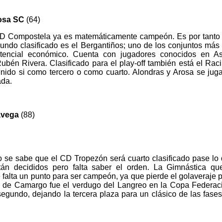
osa SC
(64)
 SD Compostela ya es matemáticamente campeón. Es por tanto 
gundo clasificado es el Bergantiños; uno de los conjuntos más
tencial económico. Cuenta con jugadores conocidos en As
bén Rivera. Clasificado para el play-off también está el Raci
nido si como tercero o como cuarto. Alondras y Arosa se juga
ada.
avega
(88)
o se sabe que el CD Tropezón será cuarto clasificado pase lo 
án decididos pero falta saber el orden. La Gimnástica qu
alta un punto para ser campeón, ya que pierde el golaveraje p
o de Camargo fue el verdugo del Langreo en la Copa Federac
segundo, dejando la tercera plaza para un clásico de las fase