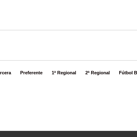
rcera
Preferente
1ª Regional
2ª Regional
Fútbol 
toda la Tercera a falta de una jorn