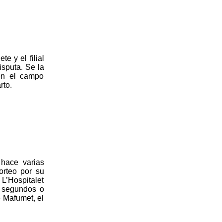
 y el filial
isputa. Se la
 en el campo
rto.
hace varias
orteo por su
L’Hospitalet
o segundos o
e Mafumet, el