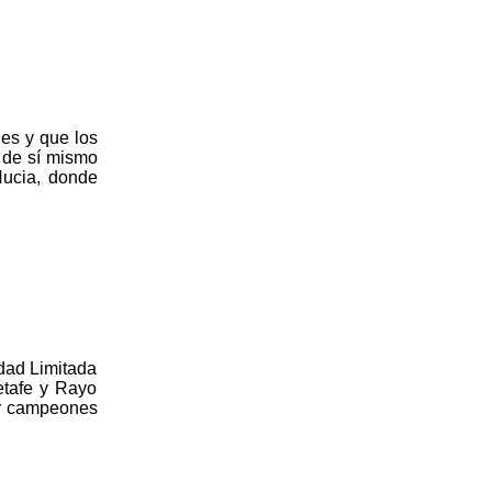
es y que los
e de sí mismo
Nucia, donde
dad Limitada
Getafe y Rayo
er campeones