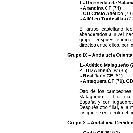
1.- Unionistas de Sala
.- Arandina CF
(74)
.- CD Cristo Atlético
(73)
.- Atlético Tordesillas
(7
El grupo castellano le
abanderados a nivel nac
grupo. Después tenemos 
directos entre ellos, por 
Grupo IX – Andalucía Oriental 
1.- Atlético Malagueño
(
2.- UD Almería ‘B’
(85)
.- Real Jaén CF
(81)
.- Antequera CF
(79),
CD
Otro de los campeones q
Malagueño. El filial ma
España y con jugadores
Después otro filial, el a
los que se encuentra el h
Grupo X – Andalucía Occiden
.- Cádiz CF ‘B’
(72)