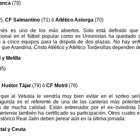
manca
(79)
2),
CF Salmantino
(71) ó
Atlético Astorga
(70)
onés es uno de los más abiertos. Solo está definido que
ional en el fútbol popular como es Unionistas ha quedado
a cinco equipos para la disputa de dos plazas. No hay enf
lo que Arandina, Cristo Atlético y Atlético Tordesillas dependen 
y Melilla
95)
 Huétor Tájar
(79) ó
CF Motril
(78)
ue al Vetusta le vendría muy bien evitar en el sorteo sería
laguista es el referente de una de las canteras más potente
 de mucha calidad. Están entrenador por el ex–oviedista 
lmeriense también ha certificado su participación. Otros cuatro 
istórico Real Jaén deben pelear aún en la última jornada.
tal y Ceuta