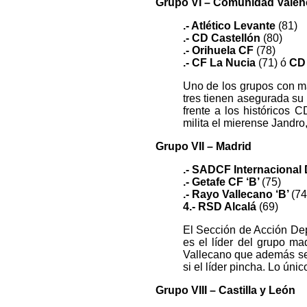
Grupo VI – Comunidad Valen
.- Atlético Levante
(81)
.- CD Castellón
(80)
.- Orihuela CF
(78)
.- CF La Nucia
(71)
ó
CD 
Uno de los grupos con m
tres tienen asegurada su 
frente a los históricos 
milita el mierense Jandro
Grupo VII – Madrid
.- SADCF Internacional
.- Getafe CF ‘B’
(75)
.- Rayo Vallecano ‘B’
(74
4.- RSD Alcalá
(69)
El Sección de Acción Dep
es el líder del grupo ma
Vallecano que además se 
si el líder pincha. Lo úni
Grupo VIII – Castilla y León