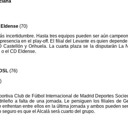
ciana
Eldense
(70)
ás incertidumbre. Hasta tres equipos pueden ser aún campeon
presencia en el play-off. El filial del Levante es quien depend
CD Castellón y Orihuela. La cuarta plaza se la disputarán La 
, o el CD Eldense.
 DSL
(76)
)
ortiva Club de Fútbol Internacional de Madrid Deportes Socie
drileño a falta de una jornada. Le persiguen los filiales de 
enfrentan entre ellos en la última jornada y ambos pueden s
co seguro es que el Alcalá será cuarto del grupo.