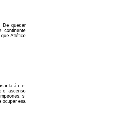
a. De quedar
el continente
 que Atlético
isputarán el
re el ascenso
ampeones, si
ue ocupar esa