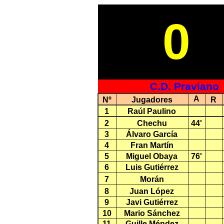
0
C.D. Praviano
A
Nº
Jugadores
R
1
Raúl Paulino
2
Chechu
44'
3
Álvaro García
4
Fran Martín
5
Miguel Obaya
76'
6
Luis Gutiérrez
7
Morán
8
Juan López
9
Javi Gutiérrez
10
Mario Sánchez
11
Guille Méndez