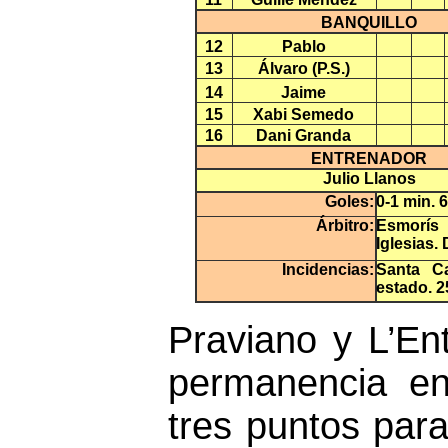
BANQUILLO
12
Pablo
13
Álvaro (P.S.)
14
Jaime
15
Xabi Semedo
16
Dani Granda
ENTRENADOR
Julio Llanos
Goles:
0-1 min. 
Árbitro:
Esmorís 
Iglesias.
Incidencias:
Santa C
estado. 
Praviano y L’En
permanencia en 
tres puntos para