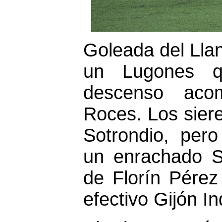
Goleada del Llan
un Lugones q
descenso aco
Roces. Los sie
Sotrondio, per
un enrachado S
de Florín Pérez
efectivo Gijón In