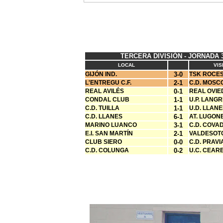
TERCERA DIVISIÓN - JORNADA 
LOCAL
VIS
GIJÓN IND.
3-0
TSK ROCE
L'ENTREGU C.F.
2-1
C.D. MOSC
REAL AVILÉS
0-1
REAL OVIE
CONDAL CLUB
1-1
U.P. LANG
C.D. TUILLA
1-1
U.D. LLAN
C.D. LLANES
6-1
AT. LUGON
MARINO LUANCO
3-1
C.D. COV
E.I. SAN MARTÍN
2-1
VALDESOTO
CLUB SIERO
0-0
C.D. PRAV
C.D. COLUNGA
0-2
U.C. CEAR