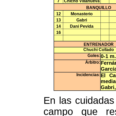
7
Chicho Villanueva
BANQUILLO
12
Monasterio
13
Gabri
14
Dani Pevida
16
ENTRENADOR
Chuchi Collado
Goles:
0-1 m.
Árbitro:
Ferná
García
Incidencias:
El Ca
media
Gabri,
En las cuidadas
campo que res