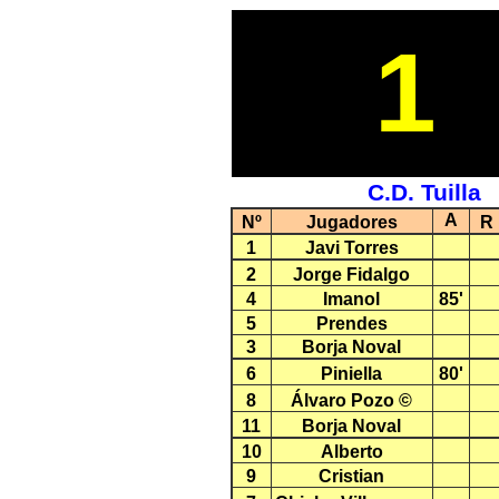
1
C.D. Tuilla
A
Nº
Jugadores
R
1
Javi Torres
2
Jorge Fidalgo
4
Imanol
85'
5
Prendes
3
Borja Noval
6
Piniella
80'
8
Álvaro Pozo ©
11
Borja Noval
10
Alberto
9
Cristian