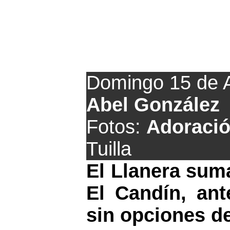
Empat
Domingo 15 de A
Abel González
Fotos:
Adoració
Tuilla
El Llanera sum
El Candín, ant
sin opciones de