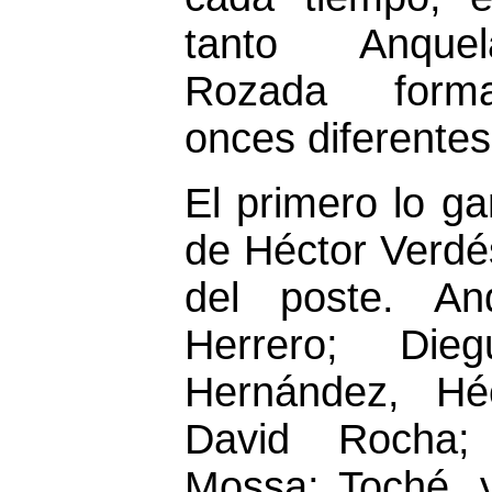
tanto Anqu
Rozada form
onces diferentes
El primero lo g
de Héctor Verdé
del poste. An
Herrero; Die
Hernández, Héc
David Rocha;
Mossa; Toché, 