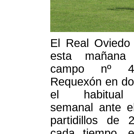
El Real Oviedo 
esta mañana 
campo nº 
Requexón en don
el habitual p
semanal ante el 
partidillos de 
cada tiempo, 