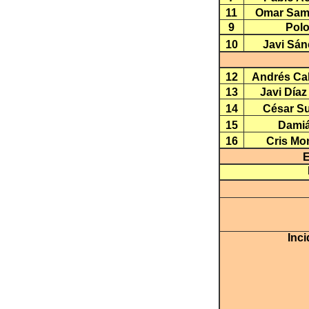
11
Omar Sam
9
Pol
10
Javi Sá
12
Andrés Ca
13
Javi Díaz 
14
César S
15
Dami
16
Cris Mo
Inci