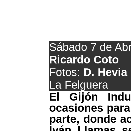
Sábado 7 de Abr
Ricardo Coto
Fotos:
D. Hevia
La Felguera
El Gijón Ind
ocasiones para
parte, donde a
Iván Llamas s