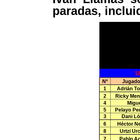
paradas, inclu
U
Nº
Jugado
1
Adrián To
2
Ricky Me
4
Migu
5
Pelayo Pe
3
Dani L
6
Héctor Ne
8
Urtzi Ur
7
Pablo A