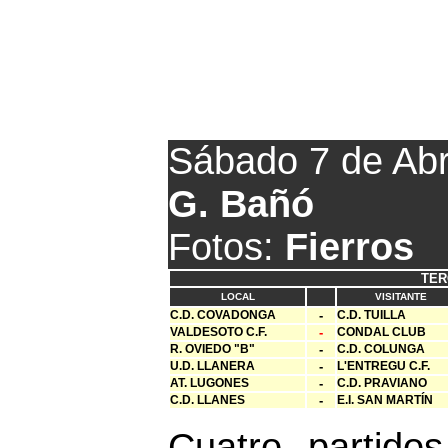
Mañana se compl
Sábado 7 de Abr
G. Bañó
Fotos:
Fierros
TER
LOCAL
VISITANTE
C.D. COVADONGA
-
C.D. TUILLA
VALDESOTO C.F.
-
CONDAL CLUB
R. OVIEDO "B"
-
C.D. COLUNGA
U.D. LLANERA
-
L'ENTREGU C.F.
AT. LUGONES
-
C.D. PRAVIANO
C.D. LLANES
-
E.I. SAN MARTÍN
Cuatro partido