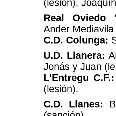
(lesión), Joaquí
Real Oviedo
Ander Mediavila 
C.D. Colunga:
S
U.D. Llanera:
A
Jonás y Juan (le
L'Entregu C.F.
(lesión).
C.D. Llanes:
B
(sanción)