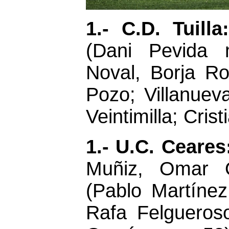
1.- C.D. Tuill
(Dani Pevida 
Noval, Borja Rod
Pozo; Villanueva
Veintimilla; Crist
1
.- U.C. Ceare
Muñiz, Omar O
(Pablo Martínez
Rafa Felgueros