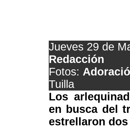
El Tuilla se 
Jueves 29 de M
Redacción
Fotos:
Adoració
Tuilla
Los arlequina
en busca del t
estrellaron dos