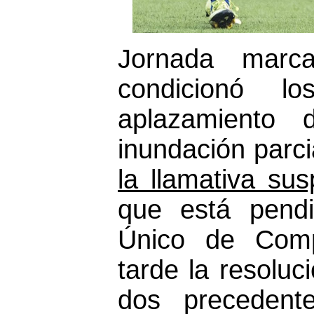
Jornada marc
condicionó l
aplazamiento d
inundación parci
la llamativa su
que está pendi
Único de Compe
tarde la resoluc
dos precedent