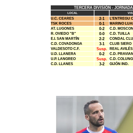
TERCERA DIVISIÓN - JORNADA
LOCAL
VIS
U.C. CEARES
2-1
L'ENTREGU C
TSK ROCES
0-1
MARINO LU
AT. LUGONES
0-2
C.D. MOSCON
R. OVIEDO "B"
0-0
C.D. TUILLA
E.I. SAN MARTÍN
2-2
CONDAL CL
C.D. COVADONGA
3-1
CLUB SIERO
VALDESOTO C.F.
Susp.
REAL AVILÉS
U.D. LLANERA
0-2
C.D. PRAVIA
U.P. LANGREO
Susp.
C.D. COLUN
C.D. LLANES
3-2
GIJÓN IND.