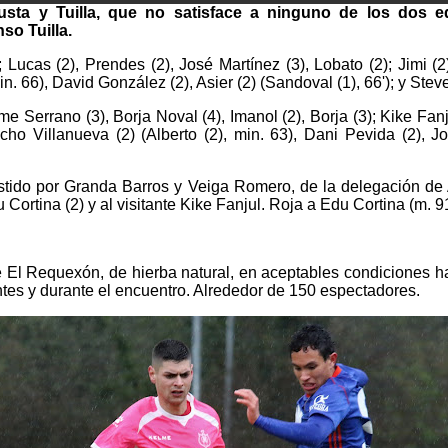
usta y Tuilla, que no satisface a ninguno de los dos eq
nso Tuilla.
 Lucas (2), Prendes (2), José Martínez (3), Lobato (2); Jimi (2
n. 66), David González (2), Asier (2) (Sandoval (1), 66'); y Steve
me Serrano (3), Borja Noval (4), Imanol (2), Borja (3); Kike Fanju
cho Villanueva (2) (Alberto (2), min. 63), Dani Pevida (2), Jo
istido por Granda Barros y Veiga Romero, de la delegación de A
u Cortina (2) y al visitante Kike Fanjul. Roja a Edu Cortina (m. 91
El Requexón, de hierba natural, en aceptables condiciones h
tes y durante el encuentro. Alrededor de 150 espectadores.