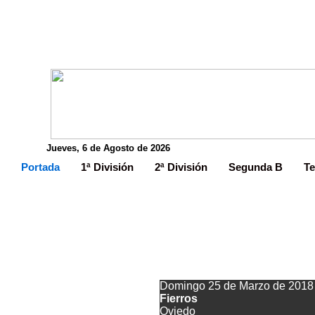
Jueves, 6 de Agosto de 2026
Portada
1ª División
2ª División
Segunda B
Te
El Vetust
Domingo 25 de Marzo de 2018
Fierros
Oviedo