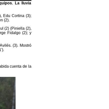
uipos. La lluvia
), Edu Cortina (3);
n (2).
l (2) (Piniella (2),
rge Fidalgo (2); y
vilés. (3). Mostró
').
abida cuenta de la