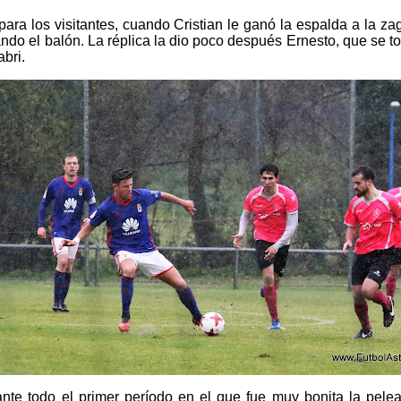
ara los visitantes, cuando Cristian le ganó la espalda a la za
ndo el balón. La réplica la dio poco después Ernesto, que se 
bri.
nte todo el primer período en el que fue muy bonita la pele