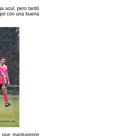
ga azul, pero tardó
topó con una buena
a que mantuvieron