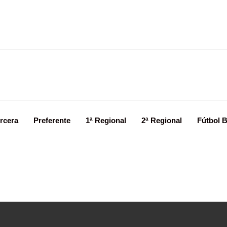
rcera
Preferente
1ª Regional
2ª Regional
Fútbol 
a se deja dos puntos en medio del diluv