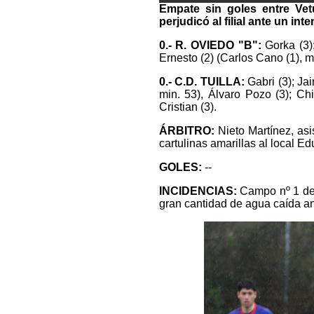
Empate sin goles entre Vet
perjudicó al filial ante un inte
0.- R. OVIEDO "B":
Gorka (3);
Ernesto (2) (Carlos Cano (1), mi
0.- C.D. TUILLA:
Gabri (3); Jai
min. 53), Álvaro Pozo (3); Chi
Cristian (3).
ÁRBITRO:
Nieto Martínez, as
cartulinas amarillas al local Ed
GOLES:
--
INCIDENCIAS:
Campo nº 1 de 
gran cantidad de agua caída an