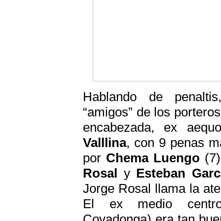
Hablando de penaltis
“amigos” de los porteros,
encabezada, ex aequ
Valllina
, con 9 penas m
por
Chema Luengo
(7)
Rosal
y
Esteban
Garc
Jorge Rosal llama la at
El ex medio centro 
Covadonga) era tan buen