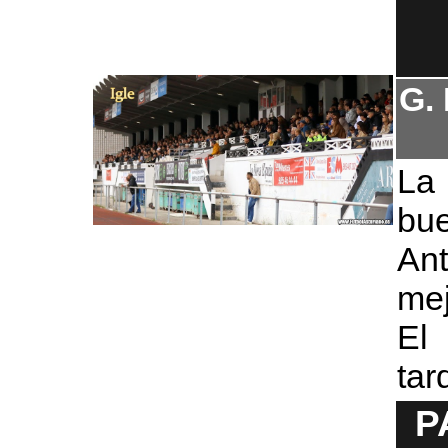
G.
La 
bu
Ant
mej
El 
tar
P