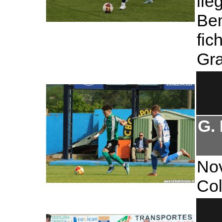
lle
Be
fic
Gr
G.
No
Col