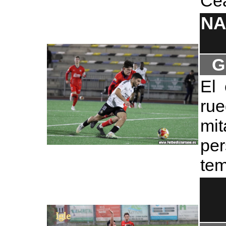
Cea
NA
G
El 
ru
mit
pe
tem