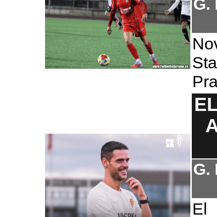
G.
Nov
St
Pra
E
A
G.
El 