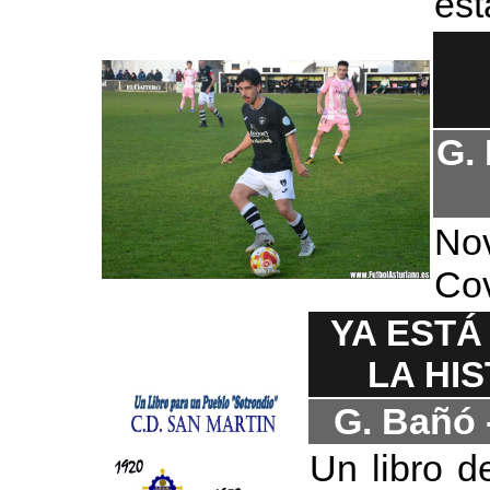
est
G. 
No
Co
YA ESTÁ
LA HI
G. Bañó 
Un libro d