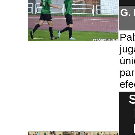
G.
Pab
ju
ún
par
efe