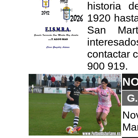
historia 
1920 hasta
San Mart
interesa
contactar c
900 919.
NO
G
No
Mar