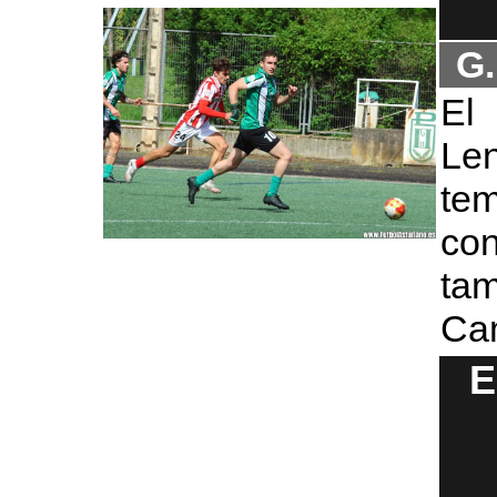
G.
El
Le
te
co
ta
Ca
E