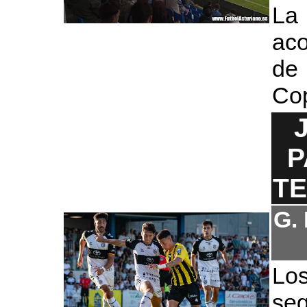
La
aco
de
Co
P
T
G.
Lo
seg