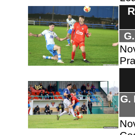
R
G.
No
Pr
G. 
No