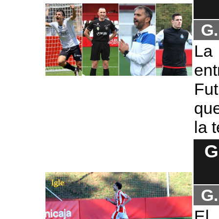
G.
La
en
Fut
que
la 
G
G.
El