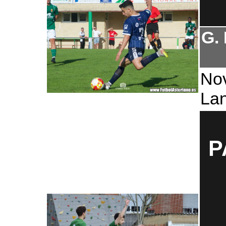
G.
No
Lan
P