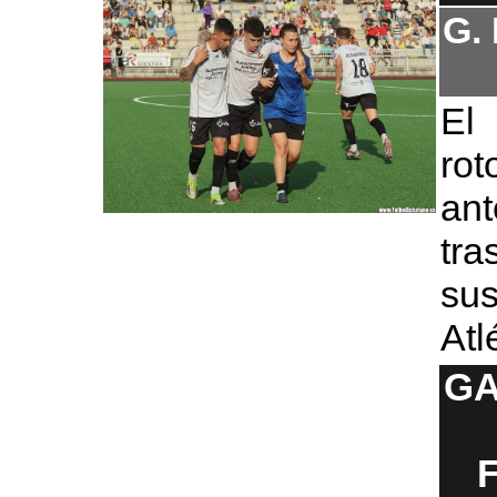
G.
El
ro
ant
tra
su
Atl
GA