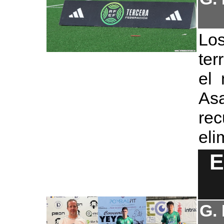
Lo
ter
el 
As
r
eli
E
G.