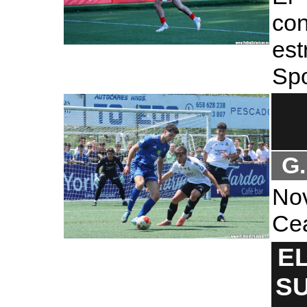
co
es
Spo
G.
No
Cea
E
S