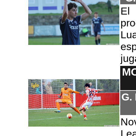
El
pr
Lua
esp
jug
MO
G.
No
Lea