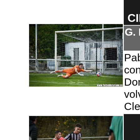
C
G.
Pab
con
Dom
vol
Cl