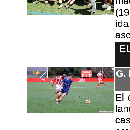
ma
(19
ida
asc
E
G. 
El 
lan
cas