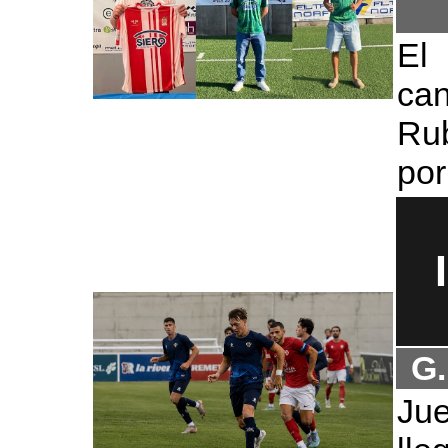
El
can
Rub
por
G.
Ju