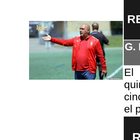
R
G.
El 
qu
cin
el 
R