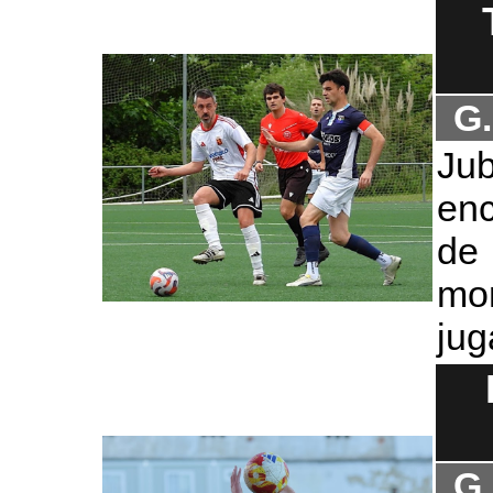
G
Ju
enc
de 
mo
jug
G