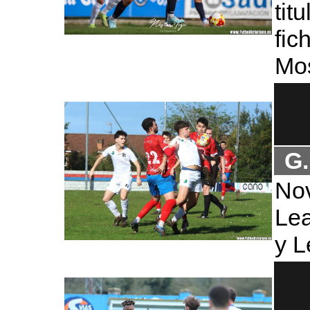
tit
fi
Mo
G.
No
Lea
y 