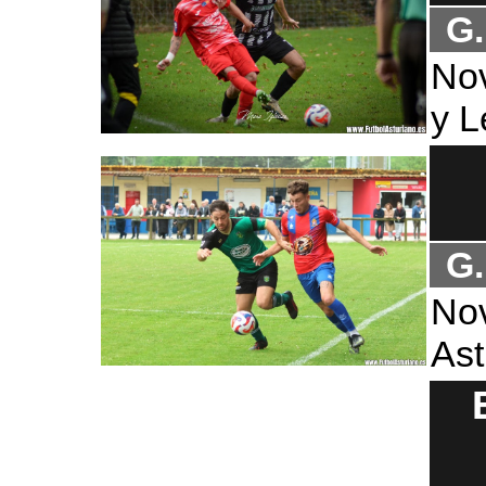
G.
Nov
y 
G.
No
Ast