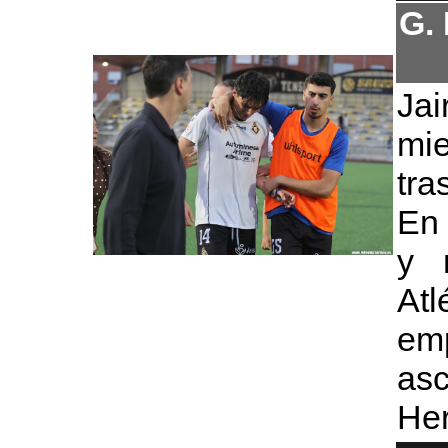
G.
Ja
mie
tra
En 
y 
Atl
emp
as
He