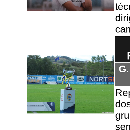
téc
dir
ca
G.
Re
do
gr
sem