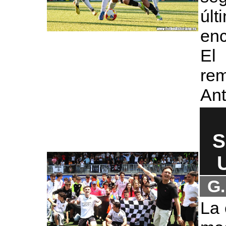
últ
enc
El
re
An
S
G.
La 