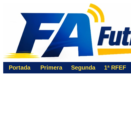
Portada
Primera
Segunda
1ª
RFEF