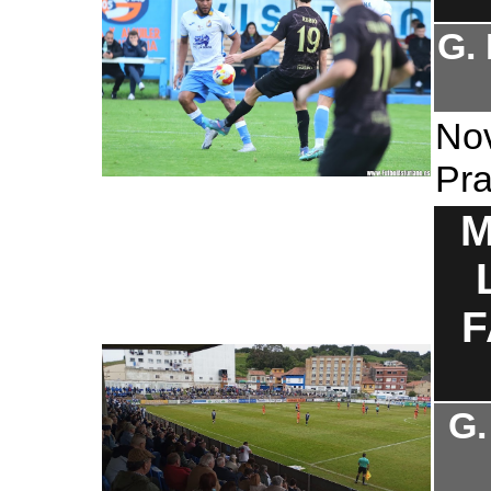
G.
No
Pra
M
F
G.