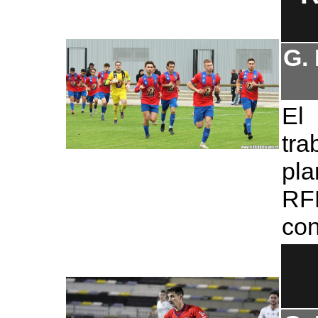
G.
El
tr
pla
RF
con