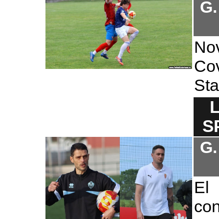
G.
No
Co
Sta
S
G.
El
con