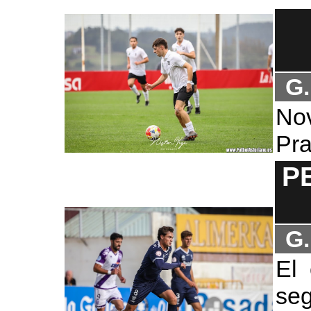
G.
No
Pra
P
G.
El 
seg