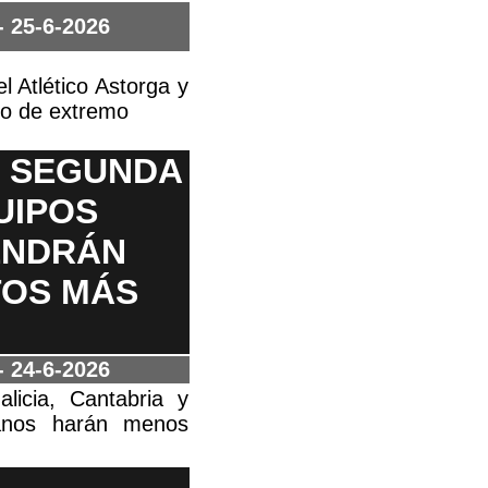
- 25-6-2026
el Atlético Astorga y
mo de extremo
E SEGUNDA
UIPOS
ENDRÁN
TOS MÁS
- 24-6-2026
licia, Cantabria y
ianos harán menos