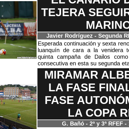
TEJERA SEGUIR
MARIN
Javier Rodríguez - Segunda
RF
Esperada continuación y sexta reno
luanquín de cara a la venidera 
quinta campaña de Dailos como 
consecutiva en esta su segunda et
MIRAMAR ALB
LA FASE FINA
FASE AUTONÓ
LA COPA R
G. Bañó - 2ª y 3ª RFEF
- 