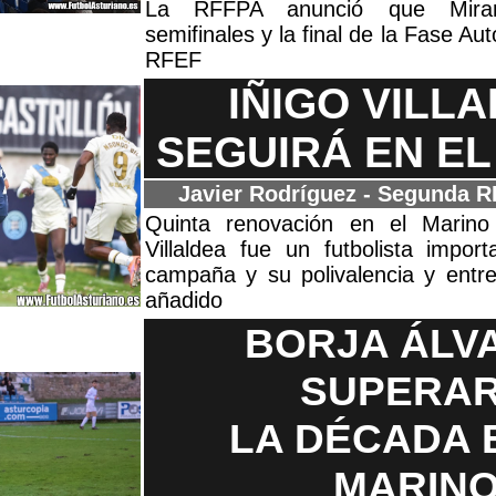
La RFFPA anunció que Mira
semifinales y la final de la Fase A
RFEF
IÑIGO VILL
SEGUIRÁ EN EL
Javier Rodríguez - Segunda 
Quinta renovación en el Marino
Villaldea fue un futbolista impo
campaña y su polivalencia y entr
añadido
BORJA ÁLV
SUPERA
LA DÉCADA 
MARIN