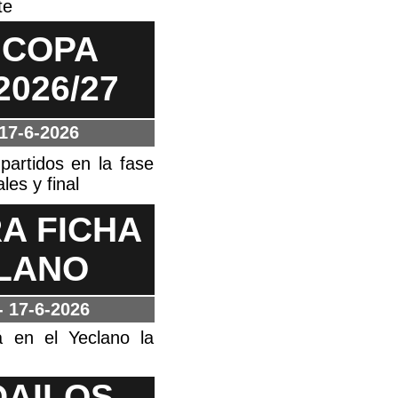
te
 COPA
026/27
17-6-2026
partidos en la fase
les y final
A FICHA
CLANO
- 17-6-2026
rá en el Yeclano la
DAILOS