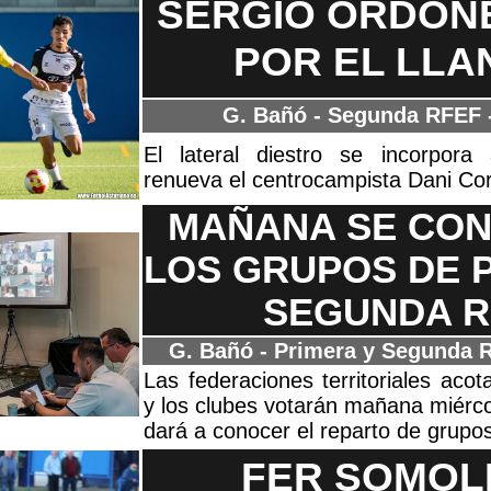
SERGIO ORDÓÑE
POR EL LLA
G. Bañó - Segunda RFEF
El lateral diestro se incorpora
renueva el centrocampista Dani Co
MAÑANA SE CO
LOS GRUPOS DE 
SEGUNDA R
G. Bañó - Primera y Segunda
Las federaciones territoriales aco
y los clubes votarán mañana miérco
dará a conocer el reparto de grupo
FER SOMOL