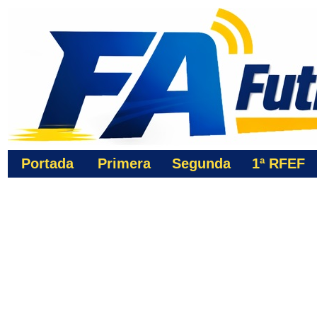
Portada
Primera
Segunda
1ª
RFEF