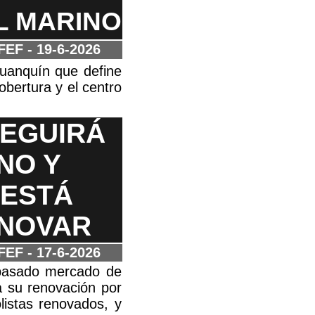
L MARINO
RFEF
- 19-6-2026
luanquín que define
obertura y el centro
SEGUIRÁ
NO Y
 ESTÁ
ENOVAR
RFEF
- 17-6-2026
l pasado mercado de
a su renovación por
olistas renovados, y