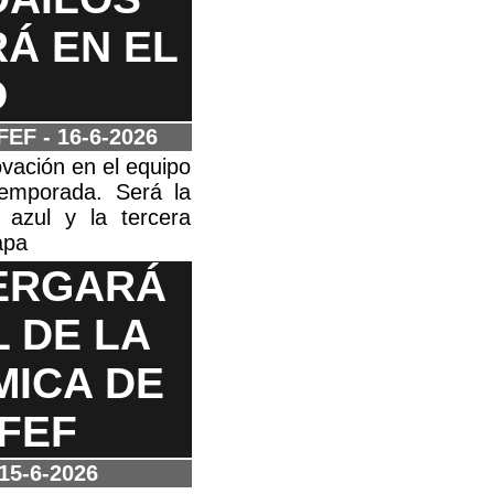
Á EN EL
O
EF - 16-6-2026
vación en el equipo
temporada. Será la
azul y la tercera
apa
ERGARÁ
L DE LA
MICA DE
FEF
15-6-2026