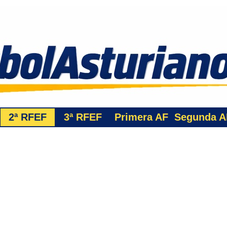
2ª RFEF
3ª
RFEF
Primera AF
Segunda A