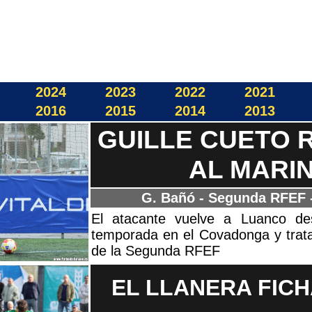
2024
2023
2022
2021
2016
2015
2014
2013
GUILLE CUETO 
AL MARI
G. Bañó - Segunda RFEF
El atacante vuelve a Luanco d
temporada en el Covadonga y trata
de la Segunda RFEF
EL LLANERA FICH