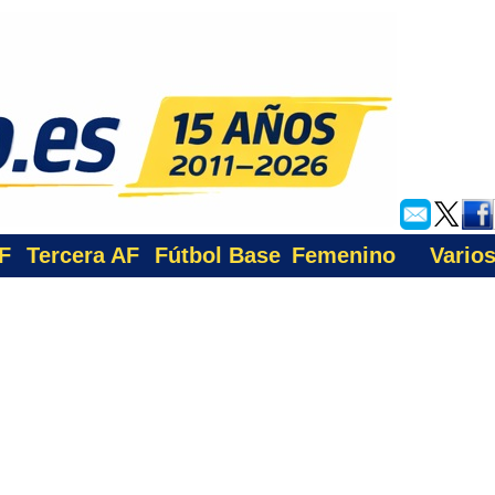
F
Tercera AF
Fútbol Base
Femenino
Vario