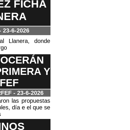
Z FICHA
NERA
- 23-6-2026
 al Llanera, donde
rgo
NOCERÁN
PRIMERA Y
FEF
 RFEF
- 23-6-2026
taron las propuestas
les, día e el que se
s
INOS