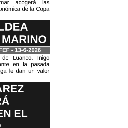
mar acogerá las
utonómica de la Copa
ALDEA
 MARINO
RFEF
- 13-6-2026
 de Luanco. Iñigo
rtante en la pasada
ega le dan un valor
AREZ
RÁ
EN EL
O