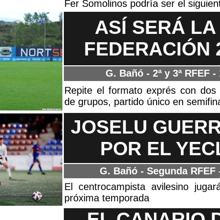
Fer Somolinos podría ser el siguien
ASÍ SERÁ LA
FEDERACIÓN 2
G. Bañó - 2ª y 3ª RFEF
- 
Repite el formato exprés con dos 
de grupos, partido único en semifina
JOSELU GUERR
POR EL YE
G. Bañó - Segunda RFEF
El centrocampista avilesino juga
próxima temporada
EL CANARIO 