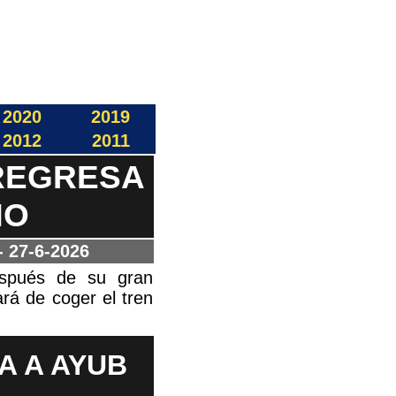
2020
2019
2012
2011
REGRESA
NO
- 27-6-2026
espués de su gran
rá de coger el tren
A A AYUB